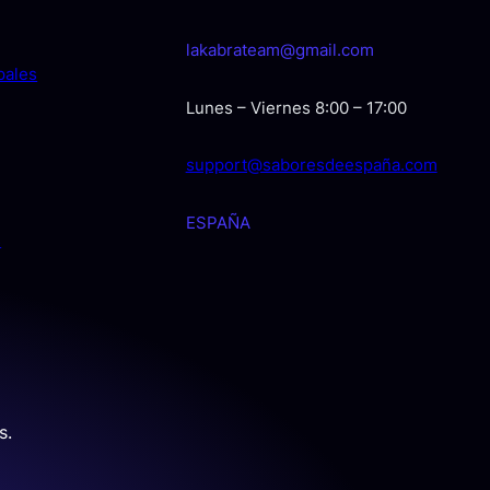
lakabrateam@gmail.com
pales
Lunes – Viernes 8:00 – 17:00
support@saboresdeespaña.com
ESPAÑA
s
s.