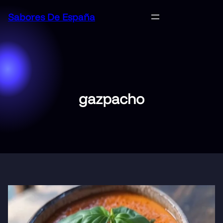
Saltar
Sabores De España
al
contenido
gazpacho