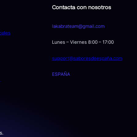
Contacta con nosotros
lakabrateam@gmail.com
pales
Lunes – Viernes 8:00 – 17:00
support@saboresdeespaña.com
ESPAÑA
s
s.