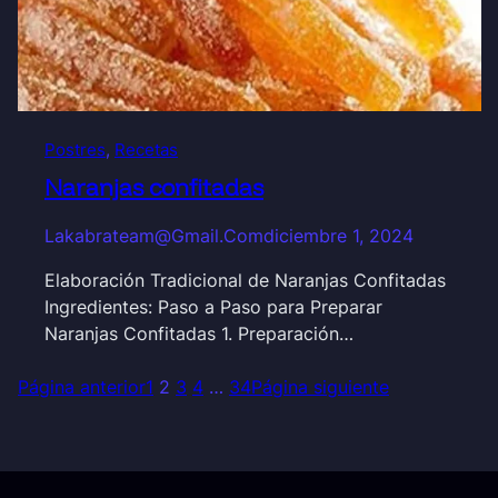
Postres
, 
Recetas
Naranjas confitadas
Lakabrateam@gmail.com
diciembre 1, 2024
Elaboración Tradicional de Naranjas Confitadas
Ingredientes: Paso a Paso para Preparar
Naranjas Confitadas 1. Preparación…
Página anterior
1
2
3
4
…
34
Página siguiente