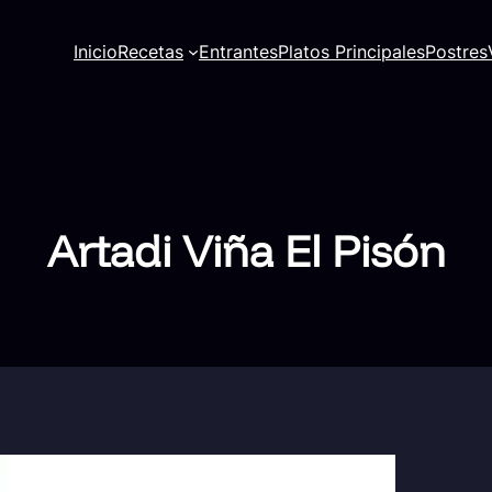
Inicio
Recetas
Entrantes
Platos Principales
Postres
Artadi Viña El Pisón