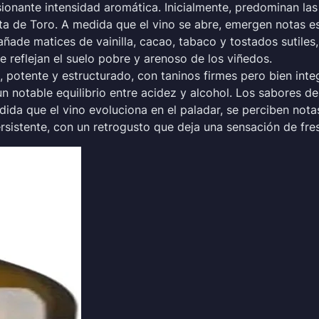
onante intensidad aromática. Inicialmente, predominan la
nta de Toro. A medida que el vino se abre, emergen notas es
 añade matices de vainilla, cacao, tabaco y tostados sutile
reflejan el suelo pobre y arenoso de los viñedos.
, potente y estructurado, con taninos firmes pero bien int
n notable equilibrio entre acidez y alcohol. Los sabores d
ida que el vino evoluciona en el paladar, se perciben not
rsistente, con un retrogusto que deja una sensación de fresc