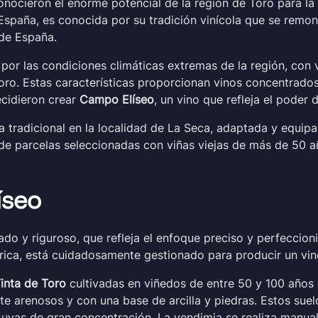
onocieron el enorme potencial de la región de Toro para la
 España, es conocida por su tradición vinícola que se remo
de España.
por las condiciones climáticas extremas de la región, con
 Toro. Estas características proporcionan vinos concentrado
ecidieron crear
Campo Elíseo
, un vino que refleja el poder 
 tradicional en la localidad de La Seca, adaptada y equipa
de parcelas seleccionadas con viñas viejas de más de 50 a
íseo
do y riguroso, que refleja el enfoque preciso y perfeccion
arrica, está cuidadosamente gestionado para producir un vin
inta de Toro
cultivadas en viñedos de entre 50 y 100 años 
te arenosos y con una base de arcilla y piedras. Estos su
n uvas de gran concentración. La vendimia se realiza manu