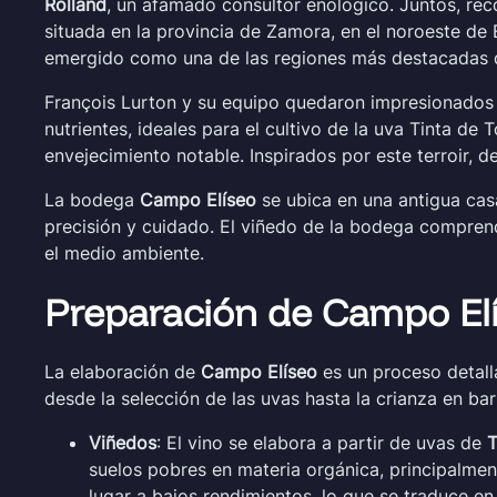
Rolland
, un afamado consultor enológico. Juntos, rec
situada en la provincia de Zamora, en el noroeste de
emergido como una de las regiones más destacadas 
François Lurton y su equipo quedaron impresionados 
nutrientes, ideales para el cultivo de la uva Tinta de
envejecimiento notable. Inspirados por este terroir, d
La bodega
Campo Elíseo
se ubica en una antigua casa
precisión y cuidado. El viñedo de la bodega compren
el medio ambiente.
Preparación de Campo El
La elaboración de
Campo Elíseo
es un proceso detalla
desde la selección de las uvas hasta la crianza en b
Viñedos
: El vino se elabora a partir de uvas de
T
suelos pobres en materia orgánica, principalmen
lugar a bajos rendimientos, lo que se traduce e