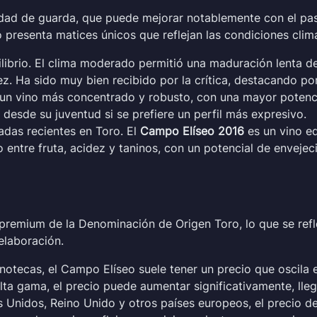
ad de guarda, que puede mejorar notablemente con el paso 
presenta matices únicos que reflejan las condiciones climá
librio. El clima moderado permitió una maduración lenta de 
ez. Ha sido muy bien recibido por la crítica, destacando po
a un vino más concentrado y robusto, con una mayor poten
 desde su juventud si se prefiere un perfil más expresivo.
adas recientes en Toro. El
Campo Elíseo 2016
es un vino eq
io entre fruta, acidez y taninos, con un potencial de envej
remium de la Denominación de Origen Toro, lo que se refle
elaboración.
inotecas, el Campo Elíseo suele tener un precio que oscila 
alta gama, el precio puede aumentar significativamente, ll
Unidos, Reino Unido y otros países europeos, el precio de