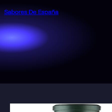
Saltar
al
Sabores De España
contenido