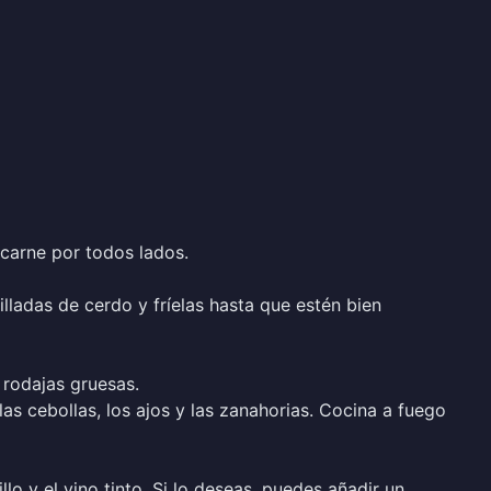
 carne por todos lados.
illadas de cerdo y fríelas hasta que estén bien
n rodajas gruesas.
las cebollas, los ajos y las zanahorias. Cocina a fuego
llo y el vino tinto. Si lo deseas, puedes añadir un