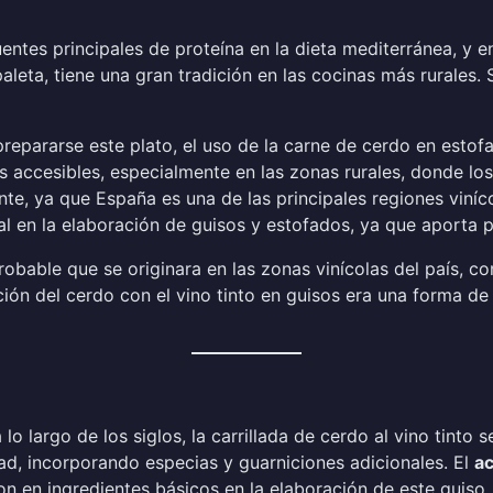
ntes principales de proteína en la dieta mediterránea, y en
eta, tiene una gran tradición en las cocinas más rurales. S
ararse este plato, el uso de la carne de cerdo en estofad
s accesibles, especialmente en las zonas rurales, donde lo
dente, ya que España es una de las principales regiones vin
 en la elaboración de guisos y estofados, ya que aporta p
probable que se originara en las zonas vinícolas del país, c
ación del cerdo con el vino tinto en guisos era una forma d
 largo de los siglos, la carrillada de cerdo al vino tinto s
ad, incorporando especias y guarniciones adicionales. El
ac
on en ingredientes básicos en la elaboración de este guiso, 