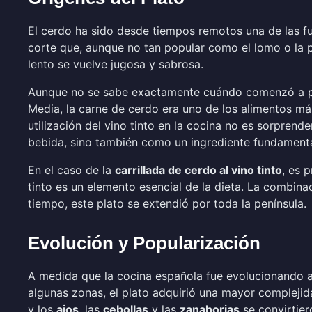
El cerdo ha sido desde tiempos remotos una de las fue
corte que, aunque no tan popular como el lomo o la pal
lento se vuelve jugosa y sabrosa.
Aunque no se sabe exactamente cuándo comenzó a prep
Media, la carne de cerdo era uno de los alimentos má
utilización del vino tinto en la cocina no es sorpren
bebida, sino también como un ingrediente fundamental
En el caso de la
carrillada de cerdo al vino tinto
, es 
tinto es un elemento esencial de la dieta. La combin
tiempo, este plato se extendió por toda la península.
Evolución y Popularización
A medida que la cocina española fue evolucionando a lo
algunas zonas, el plato adquirió una mayor complejid
y los
ajos
, las
cebollas
y las
zanahorias
se convirtier