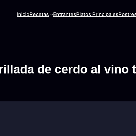
Inicio
Recetas
Entrantes
Platos Principales
Postre
illada de cerdo al vino 