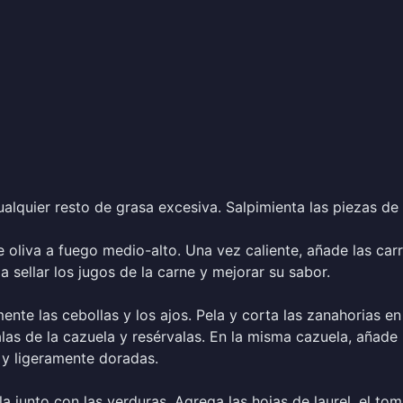
cualquier resto de grasa excesiva. Salpimienta las piezas de
e oliva a fuego medio-alto. Una vez caliente, añade las carr
 sellar los jugos de la carne y mejorar su sabor.
mente las cebollas y los ajos. Pela y corta las zanahorias e
alas de la cazuela y resérvalas. En la misma cazuela, añade 
 y ligeramente doradas.
la junto con las verduras. Agrega las hojas de laurel, el tomi