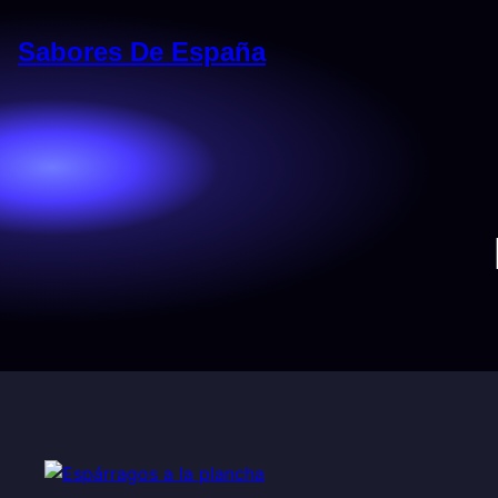
Saltar
al
Sabores De España
contenido