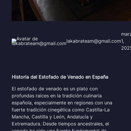
mar
lakabrateam@gmail.com
1,
202
Historia del Estofado de Venado en España
El estofado de venado es un plato con
profundas raíces en la tradición culinaria
española, especialmente en regiones con una
fuerte tradición cinegética como Castilla-La
Mancha, Castilla y León, Andalucía y
Extremadura. Desde tiempos ancestrales, el
venado ha sido una fuente fundamental de