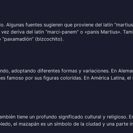
do. Algunas fuentes sugieren que proviene del latín “marti
u vez deriva del latín “marci-panem” o «panis Martius». Tam
o “paxamadión” (bizcochito).
ndo, adoptando diferentes formas y variaciones. En Alema
o es famoso por sus figuras coloridas. En América Latina, 
ambién tiene un profundo significado cultural y religioso. 
oledo, el mazapán es un símbolo de la ciudad y una parte 