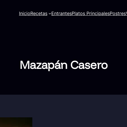
Inicio
Recetas
Entrantes
Platos Principales
Postres
Mazapán Casero