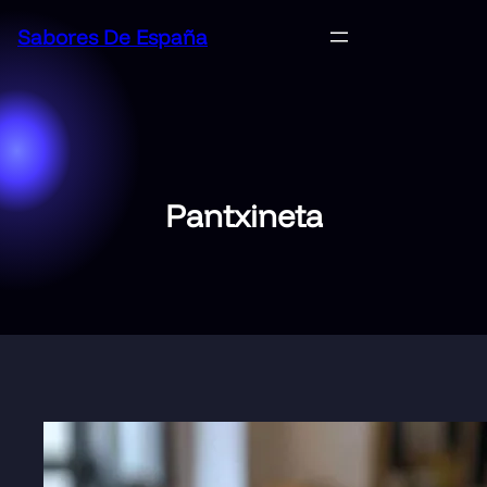
Saltar
Sabores De España
al
contenido
Pantxineta