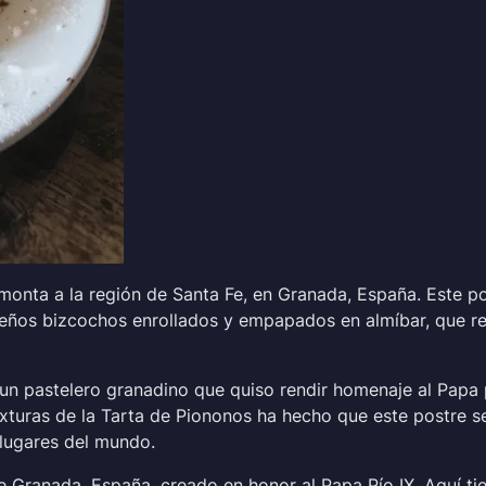
emonta a la región de Santa Fe, en Granada, España. Este p
queños bizcochos enrollados y empapados en almíbar, que re
, un pastelero granadino que quiso rendir homenaje al Pap
turas de la Tarta de Piononos ha hecho que este postre se
lugares del mundo.
e Granada, España, creado en honor al Papa Pío IX. Aquí tie