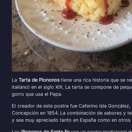
La
Tarta de Piononos
tiene una rica historia que se r
italiano) en el siglo XIX. La tarta se compone de pe
gorro que usa el Papa.
El creador de este postre fue Ceferino Isla González
Concepción en 1854. La combinación de sabores y tex
y sea muy apreciado tanto en España como en otros 
Los
Piononos de Santa Fe
son un postre tradicional d