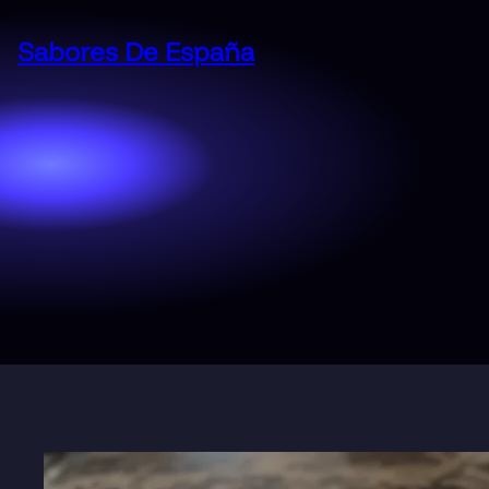
Saltar
al
Sabores De España
contenido