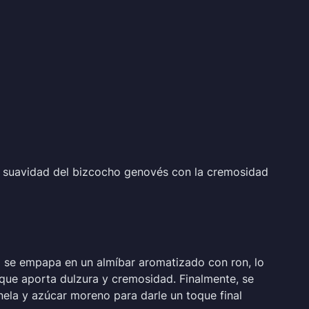
la suavidad del bizcocho genovés con la cremosidad
o se empapa en un almíbar aromatizado con ron, lo
que aporta dulzura y cremosidad. Finalmente, se
la y azúcar moreno para darle un toque final