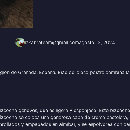
lakabrateam@gmail.com
agosto 12, 2024
región de Granada, España. Este delicioso postre combina 
bizcocho genovés, que es ligero y esponjoso. Este bizcoch
bizcocho se coloca una generosa capa de crema pastelera, 
ollados y empapados en almíbar, y se espolvorea con cane