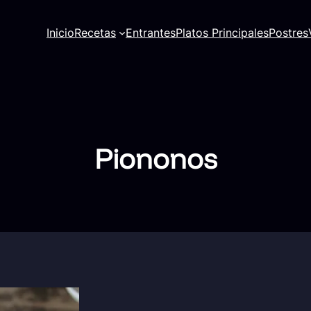
Inicio
Recetas
Entrantes
Platos Principales
Postres
Piononos