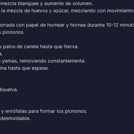
a mezcla blanquee y aumente de volumen.
 a la mezcla de huevos y azúcar, mezclando con movimiento
forrada con papel de hornear y hornea durante 10-12 minut
s piononos.
os palos de canela hasta que hierva.
a.
las yemas, removiendo constantemente.
ina hasta que espese.
isuelva.
 y enróllalas para formar los piononos.
 desmoldable.