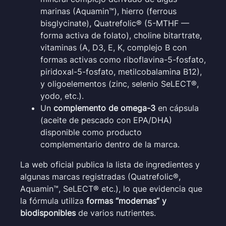
marinas (Aquamin™), hierro (ferrous
bisglycinate), Quatrefolic® (5-MTHF —
forma activa de folato), choline bitartrate,
vitaminas (A, D3, E, K, complejo B con
formas activas como riboflavina-5-fosfato,
piridoxal-5-fosfato, metilcobalamina B12),
y oligoelementos (zinc, selenio SeLECT®,
yodo, etc.).
Un
complemento de omega-3
en cápsula
(aceite de pescado con EPA/DHA)
disponible como producto
complementario dentro de la marca.
La web oficial publica la lista de ingredientes y
algunas marcas registradas (Quatrefolic®,
Aquamin™, SeLECT® etc.), lo que evidencia que
la fórmula utiliza
formas “modernas” y
biodisponibles
de varios nutrientes.