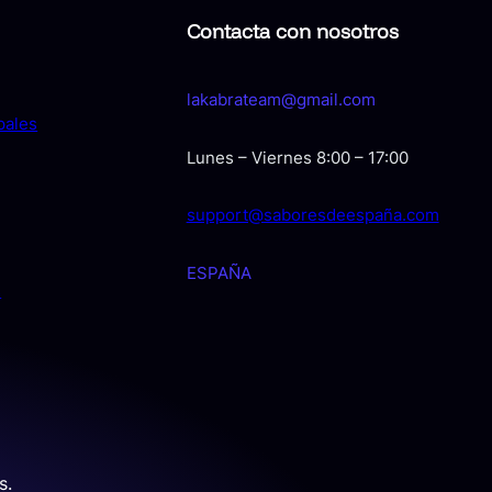
Contacta con nosotros
lakabrateam@gmail.com
pales
Lunes – Viernes 8:00 – 17:00
support@saboresdeespaña.com
ESPAÑA
s
s.