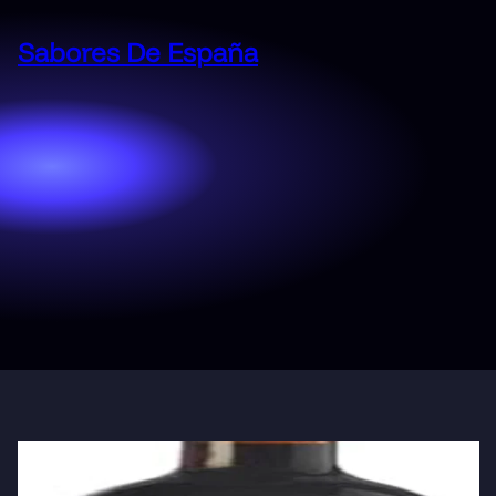
Saltar
al
Sabores De España
contenido